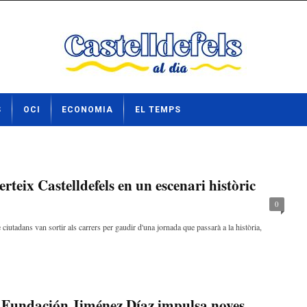
S
OCI
ECONOMIA
EL TEMPS
rteix Castelldefels en un escenari històric
0
ciutadans van sortir als carrers per gaudir d'una jornada que passarà a la història,
i Fundación Jiménez Díaz impulsa noves