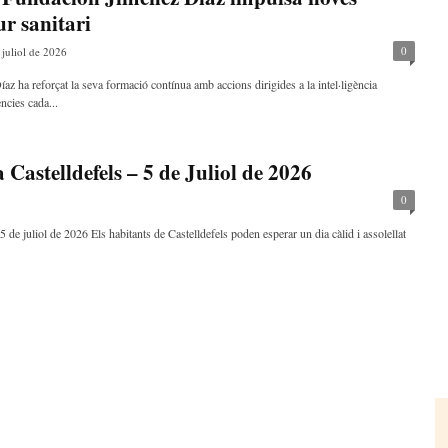
ur sanitari
0
 juliol de 2026
z ha reforçat la seva formació contínua amb accions dirigides a la intel·ligència
ències cada...
astelldefels – 5 de Juliol de 2026
0
5 de juliol de 2026 Els habitants de Castelldefels poden esperar un dia càlid i assolellat