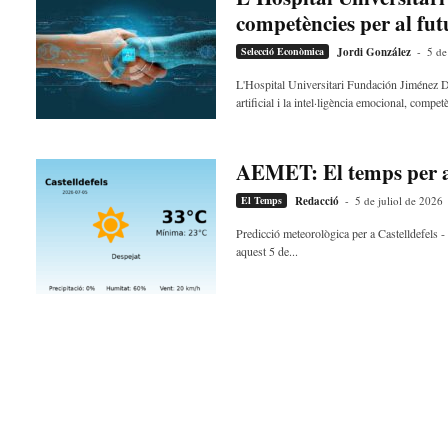
l
competències per al fut
l
Selecció Econòmica
Jordi González
-
5 de
d
e
L'Hospital Universitari Fundación Jiménez Día
f
artificial i la intel·ligència emocional, compet
e
l
s
AEMET: El temps per a C
a
v
El Temps
Redacció
-
5 de juliol de 2026
u
Predicció meteorològica per a Castelldefels - 
i
aquest 5 de...