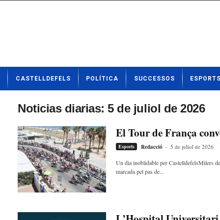
N
CASTELLDEFELS
POLÍTICA
SUCCESSOS
ESPORT
o
t
í
Noticias diarias: 5 de juliol de 2026
c
i
El Tour de França conve
e
s
Esports
Redacció
-
5 de juliol de 2026
d
Un dia inoblidable per CastelldefelsMilers de 
e
marcada pel pas de...
C
a
s
t
e
L’Hospital Universitar