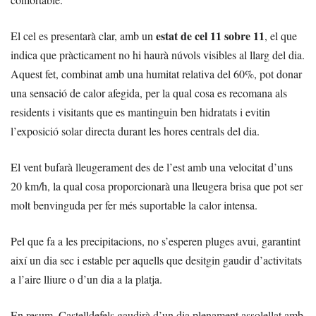
estat de cel 11 sobre 11
El cel es presentarà clar, amb un
, el que
indica que pràcticament no hi haurà núvols visibles al llarg del dia.
Aquest fet, combinat amb una humitat relativa del 60%, pot donar
una sensació de calor afegida, per la qual cosa es recomana als
residents i visitants que es mantinguin ben hidratats i evitin
l’exposició solar directa durant les hores centrals del dia.
El vent bufarà lleugerament des de l’est amb una velocitat d’uns
20 km/h, la qual cosa proporcionarà una lleugera brisa que pot ser
molt benvinguda per fer més suportable la calor intensa.
Pel que fa a les precipitacions, no s’esperen pluges avui, garantint
així un dia sec i estable per aquells que desitgin gaudir d’activitats
a l’aire lliure o d’un dia a la platja.
En resum, Castelldefels gaudirà d’un dia plenament assolellat amb