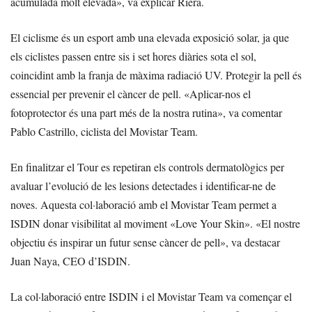
acumulada molt elevada», va explicar Riera.
El ciclisme és un esport amb una elevada exposició solar, ja que
els ciclistes passen entre sis i set hores diàries sota el sol,
coincidint amb la franja de màxima radiació UV. Protegir la pell és
essencial per prevenir el càncer de pell. «Aplicar-nos el
fotoprotector és una part més de la nostra rutina», va comentar
Pablo Castrillo, ciclista del Movistar Team.
En finalitzar el Tour es repetiran els controls dermatològics per
avaluar l’evolució de les lesions detectades i identificar-ne de
noves. Aquesta col·laboració amb el Movistar Team permet a
ISDIN donar visibilitat al moviment «Love Your Skin». «El nostre
objectiu és inspirar un futur sense càncer de pell», va destacar
Juan Naya, CEO d’ISDIN.
La col·laboració entre ISDIN i el Movistar Team va començar el