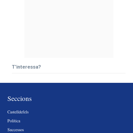
T’interessa?
Seccions
Castelldefels
Política
Successos