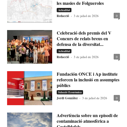
les masies de Folgueroles
Actualitat
Redacció
-
3 de juliol de 2026
0
Celebració dels premis del V
Concurs de relats breus en
defensa de la diversitat...
Actualitat
Redacció
-
3 de juliol de 2026
0
Fundación ONCE i Ap institute
reforcen la inclusió en assumptes
públics
Selecció Econòmica
Jordi González
-
3 de juliol de 2026
0
Advertència sobre un episodi de
contaminació atmosfèrica a
Castelldefels