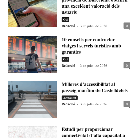
una excel·lent valoració dels
usuaris
Oci
Redacció
-
3 de juliol de 2026
0
10 consells per contractar
viatges i serveis turístics amb
garanties
Oci
Redacció
-
3 de juliol de 2026
0
Millores d’accessibilitat al
passeig marítim de Castelldefels
Actualitat
Redacció
-
3 de juliol de 2026
0
Estudi per proporcionar
connectivitat d’alta capacitat a