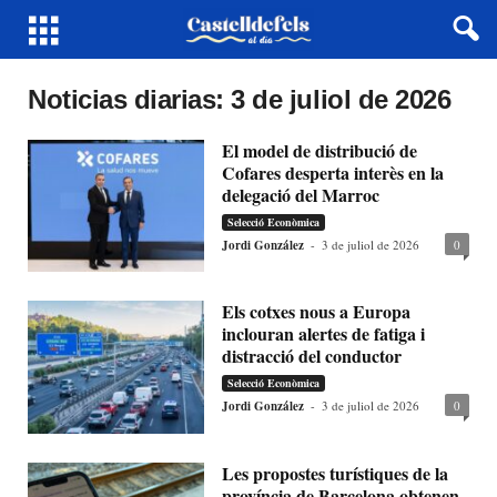
Noticias diarias: 3 de juliol de 2026
El model de distribució de
Cofares desperta interès en la
delegació del Marroc
Selecció Econòmica
Jordi González
-
3 de juliol de 2026
0
Els cotxes nous a Europa
inclouran alertes de fatiga i
distracció del conductor
Selecció Econòmica
Jordi González
-
3 de juliol de 2026
0
Les propostes turístiques de la
província de Barcelona obtenen