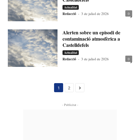
Actualitat
Redacció
-
3 de juliol de 2026
0
Alerten sobre un episodi de
contaminació atmosfèrica a
Castelldefels
Actualitat
Redacció
-
3 de juliol de 2026
0
1
2
- Publicitat -