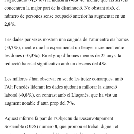
concentren la major part de la disminució. No obstant això, el
número de persones sense ocupació anterior ha augmentat en un
2,8%
.
Les dades per sexes mostren una caiguda de l’atur entre els homes
0,7%
(-
), mentre que ha experimentat un lleuger increment entre
0,3%
les dones (+
). En el grup d’homes menors de 25 anys, la
4%
reducció ha estat significativa amb un descens del
.
Les millores s’han observat en set de les tretze comarques, amb
l’Alt Penedès liderant les dades ajudant a millorar la situació
0,8%
laboral (-
), en contrast amb el Lluçanès, que ha vist un
7%
augment notable d’atur, prop del
.
Aquest informe fa part de l’Objectiu de Desenvolupament
8
Sostenible (ODS) número
, que promou el treball digne i el