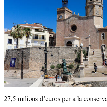
l
l
d
e
f
e
l
s
a
v
u
i
27,5 milions d’euros per a la conserva