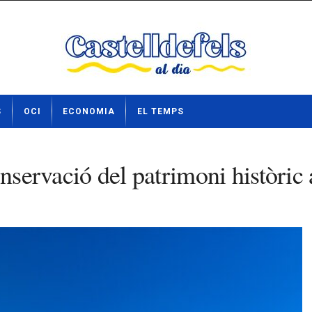
S
OCI
ECONOMIA
EL TEMPS
onservació del patrimoni històric