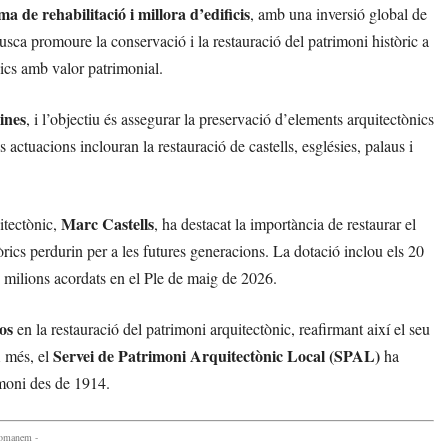
a de rehabilitació i millora d’edificis
, amb una inversió global de
sca promoure la conservació i la restauració del patrimoni històric a
gics amb valor patrimonial.
ines
, i l’objectiu és assegurar la preservació d’elements arquitectònics
actuacions inclouran la restauració de castells, esglésies, palaus i
Marc Castells
itectònic,
, ha destacat la importància de restaurar el
rics perdurin per a les futures generacions. La dotació inclou els 20
5 milions acordats en el Ple de maig de 2026.
os
en la restauració del patrimoni arquitectònic, reafirmant així el seu
Servei de Patrimoni Arquitectònic Local (SPAL)
A més, el
ha
rimoni des de 1914.
comanem -