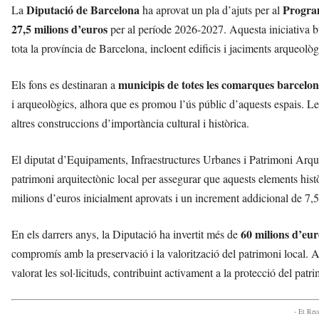
Diputació de Barcelona
Program
La
ha aprovat un pla d’ajuts per al
27,5 milions d’euros
per al període 2026-2027. Aquesta iniciativa bu
tota la província de Barcelona, incloent edificis i jaciments arqueolò
municipis de totes les comarques barcelon
Els fons es destinaran a
i arqueològics, alhora que es promou l’ús públic d’aquests espais. Les 
altres construccions d’importància cultural i històrica.
El diputat d’Equipaments, Infraestructures Urbanes i Patrimoni Arqu
patrimoni arquitectònic local per assegurar que aquests elements histò
milions d’euros inicialment aprovats i un increment addicional de 7,
60 milions d’eur
En els darrers anys, la Diputació ha invertit més de
compromís amb la preservació i la valorització del patrimoni local. 
valorat les sol·licituds, contribuint activament a la protecció del pat
- Et Re