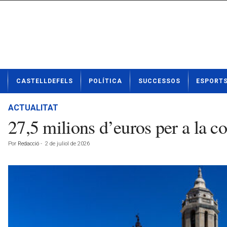
N
CASTELLDEFELS
POLÍTICA
SUCCESSOS
ESPORT
o
t
í
ACTUALITAT
c
27,5 milions d’euros per a la c
i
e
Por
Redacció
-
2 de juliol de 2026
s
d
e
C
a
s
t
e