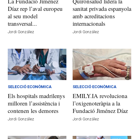
La Fundació Jiménez
Quirónsalud lidera la
Díaz rep l’aval europeu
sanitat privada espanyola
al seu model
amb acreditacions
transversal...
internacionals
Jordi González
Jordi González
SELECCIÓ ECONÒMICA
SELECCIÓ ECONÒMICA
Els hospitals madrilenys
EMILY.IA revoluciona
milloren l’assistència i
l’oxigenoteràpia a la
contenen les demores
Fundació Jiménez Díaz
Jordi González
Jordi González