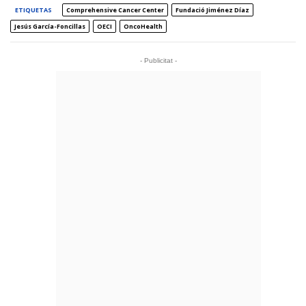
ETIQUETAS
Comprehensive Cancer Center
Fundació Jiménez Díaz
Jesús García-Foncillas
OECI
OncoHealth
- Publicitat -