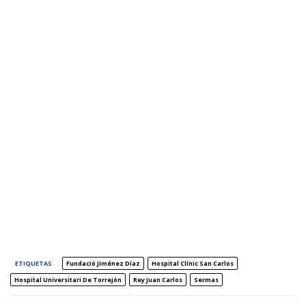
ETIQUETAS
Fundació Jiménez Díaz
Hospital Clínic San Carlos
Hospital Universitari De Torrejón
Rey Juan Carlos
Sermas