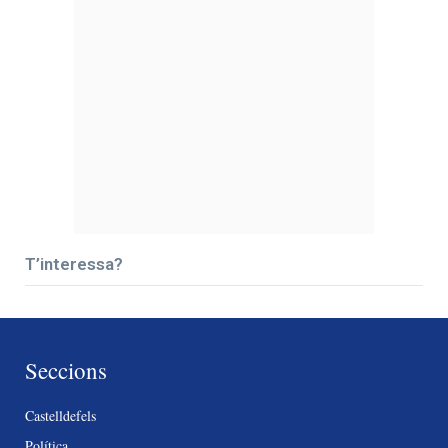
T’interessa?
Seccions
Castelldefels
Política