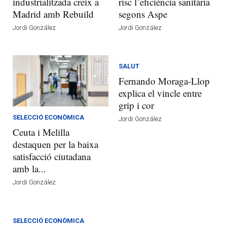
industrialitzada creix a
risc l’eficiència sanitària
Madrid amb Rebuild
segons Aspe
Jordi González
Jordi González
SALUT
Fernando Moraga-Llop
explica el vincle entre
grip i cor
SELECCIÓ ECONÒMICA
Jordi González
Ceuta i Melilla
destaquen per la baixa
satisfacció ciutadana
amb la...
Jordi González
SELECCIÓ ECONÒMICA