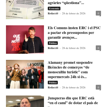
agràries “qüestiona”...
Economia
Redacció
-
28 de febrer de 2026
0
Els Comuns insten ERC i el PSC
a pactar els pressupostos per
garantir avenços...
Política
Redacció
-
28 de febrer de 2026
0
Alamany promet suspendre
llicències de comerços “de
monocultiu turístic” com
supermercats 24h si és...
Política
Redacció
-
28 de febrer de 2026
0
Junqueras diu que ERC està
“en el camí” de dotar el país de