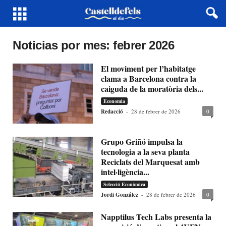
Noticias por mes: febrer 2026
El moviment per l’habitatge
clama a Barcelona contra la
caiguda de la moratòria dels...
Economia
Redacció
-
28 de febrer de 2026
0
Grupo Griñó impulsa la
tecnologia a la seva planta
Reciclats del Marquesat amb
intel·ligència...
Selecció Econòmica
Jordi González
-
28 de febrer de 2026
0
Napptilus Tech Labs presenta la