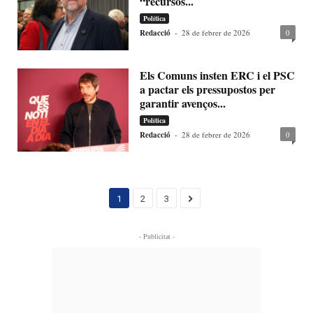
“recursos...
Política
Redacció
-
28 de febrer de 2026
0
Els Comuns insten ERC i el PSC
a pactar els pressupostos per
garantir avenços...
Política
Redacció
-
28 de febrer de 2026
0
1
2
3
- Publicitat -