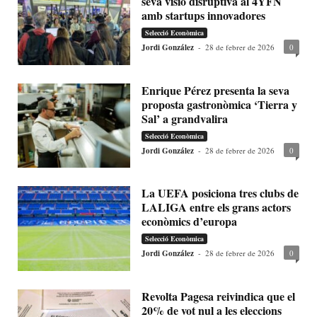
seva visió disruptiva al 4YFN
amb startups innovadores
Selecció Econòmica
Jordi González
-
28 de febrer de 2026
0
Enrique Pérez presenta la seva
proposta gastronòmica ‘Tierra y
Sal’ a grandvalira
Selecció Econòmica
Jordi González
-
28 de febrer de 2026
0
La UEFA posiciona tres clubs de
LALIGA entre els grans actors
econòmics d’europa
Selecció Econòmica
Jordi González
-
28 de febrer de 2026
0
Revolta Pagesa reivindica que el
20% de vot nul a les eleccions