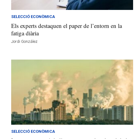
l
l
d
SELECCIÓ ECONÒMICA
e
Els experts destaquen el paper de l’entorn en la
f
fatiga diària
e
Jordi González
l
s
a
v
u
i
SELECCIÓ ECONÒMICA