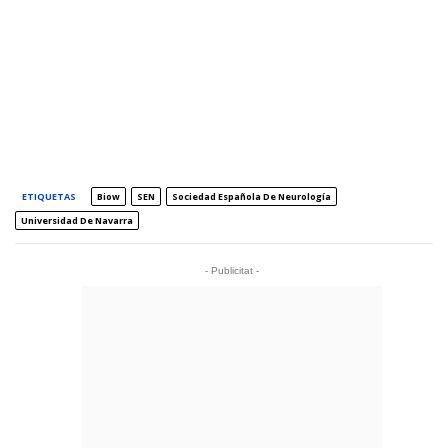
ETIQUETAS
Biow
SEN
Sociedad Española De Neurología
Universidad De Navarra
- Publicitat -