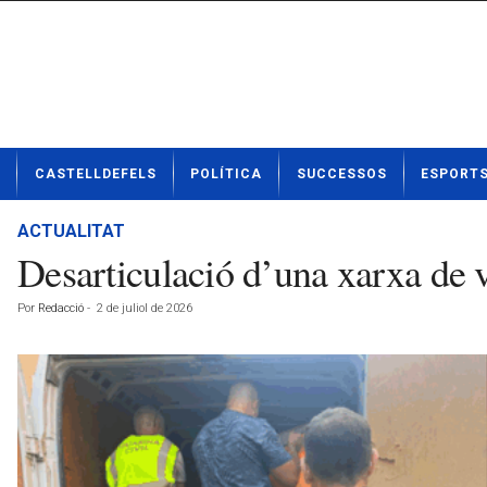
N
CASTELLDEFELS
POLÍTICA
SUCCESSOS
ESPORT
o
t
í
ACTUALITAT
c
Desarticulació d’una xarxa de v
i
e
Por
Redacció
-
2 de juliol de 2026
s
d
e
C
a
s
t
e