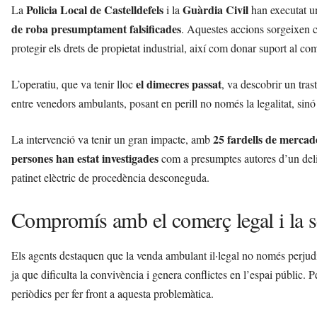
Policia Local de Castelldefels
Guàrdia Civil
La
i la
han executat u
de roba presumptament falsificades
. Aquestes accions sorgeixen c
protegir els drets de propietat industrial, així com donar suport al com
el dimecres passat
L’operatiu, que va tenir lloc
, va descobrir un tras
entre venedors ambulants, posant en perill no només la legalitat, sin
25 fardells de mercad
La intervenció va tenir un gran impacte, amb
persones han estat investigades
com a presumptes autores d’un delict
patinet elèctric de procedència desconeguda.
Compromís amb el comerç legal i la s
Els agents destaquen que la venda ambulant il·legal no només perjudic
ja que dificulta la convivència i genera conflictes en l’espai públic. P
periòdics per fer front a aquesta problemàtica.