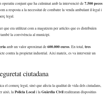
7.500 peces
n operatiu conjunt que ha culminat amb la intervenció de
om a resposta a la necessitat de combatre la venda ambulant il·legal i
erç legal.
ter que era utilitzat com a magatzem per articles que es distribuïen
ó també la convivència al municipi.
eria
600.000 euros
tres
amb un valor aproximat de
. En total,
e contra la propietat industrial. Així mateix, es va intervenir un
eguretat ciutadana
a el comerç legal, sinó que afecta la qualitat de vida dels ciutadans,
Policia Local
Guàrdia Civil
er això, la
i la
realitzaran dispositius