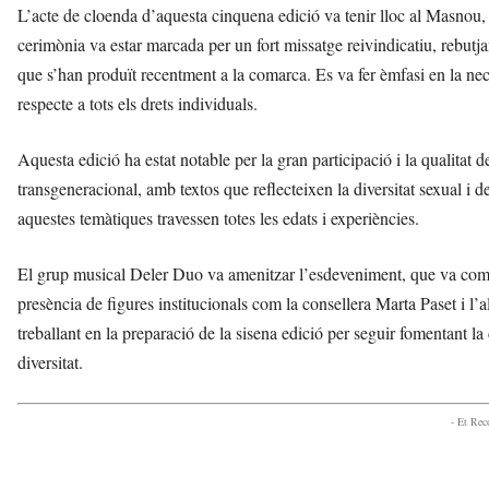
L’acte de cloenda d’aquesta cinquena edició va tenir lloc al Masnou, 
cerimònia va estar marcada per un fort missatge reivindicatiu, rebutj
que s’han produït recentment a la comarca. Es va fer èmfasi en la necess
respecte a tots els drets individuals.
Aquesta edició ha estat notable per la gran participació i la qualitat d
transgeneracional, amb textos que reflecteixen la diversitat sexual i d
aquestes temàtiques travessen totes les edats i experiències.
El grup musical Deler Duo va amenitzar l’esdeveniment, que va compt
presència de figures institucionals com la consellera Marta Paset i 
treballant en la preparació de la sisena edició per seguir fomentant la 
diversitat.
- Et Re