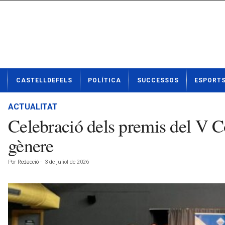
N
CASTELLDEFELS
POLÍTICA
SUCCESSOS
ESPORT
o
t
í
ACTUALITAT
c
Celebració dels premis del V Con
i
e
gènere
s
d
Por
Redacció
-
3 de juliol de 2026
e
C
a
s
t
e