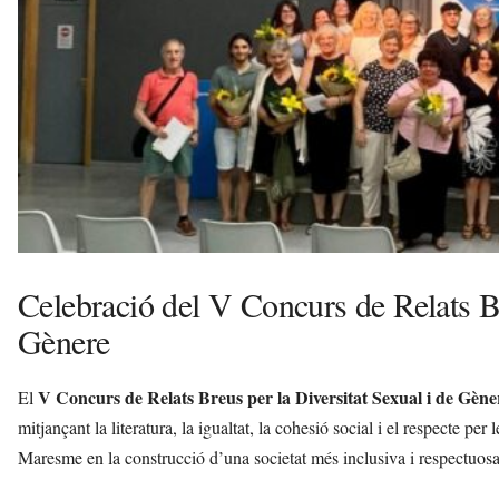
l
l
d
e
f
e
l
s
a
v
u
i
Celebració del V Concurs de Relats Br
Gènere
V Concurs de Relats Breus per la Diversitat Sexual i de Gène
El
mitjançant la literatura, la igualtat, la cohesió social i el respecte per
Maresme en la construcció d’una societat més inclusiva i respectuos