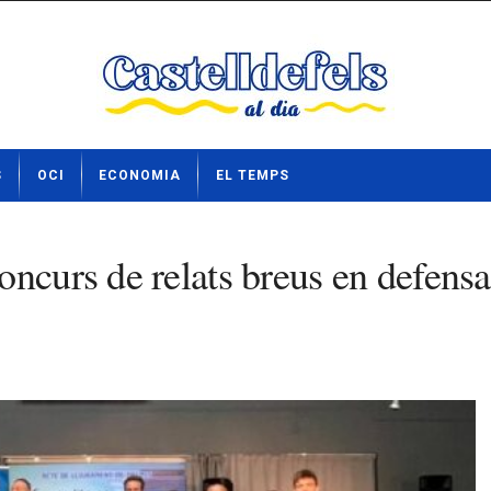
S
OCI
ECONOMIA
EL TEMPS
curs de relats breus en defensa d