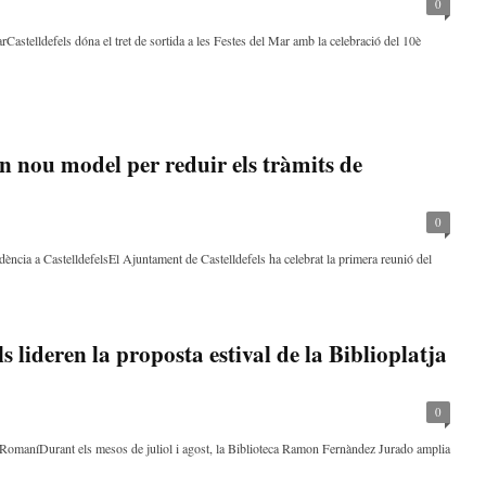
0
Castelldefels dóna el tret de sortida a les Festes del Mar amb la celebració del 10è
un nou model per reduir els tràmits de
0
ència a CastelldefelsEl Ajuntament de Castelldefels ha celebrat la primera reunió del
s lideren la proposta estival de la Biblioplatja
0
e RomaníDurant els mesos de juliol i agost, la Biblioteca Ramon Fernàndez Jurado amplia