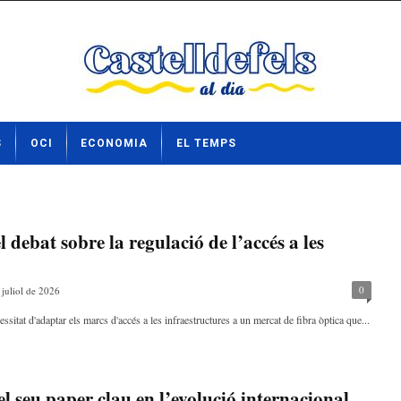
S
OCI
ECONOMIA
EL TEMPS
l debat sobre la regulació de l’accés a les
0
 juliol de 2026
cessitat d'adaptar els marcs d'accés a les infraestructures a un mercat de fibra òptica que...
el seu paper clau en l’evolució internacional