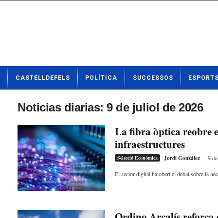
N
CASTELLDEFELS
POLÍTICA
SUCCESSOS
ESPORT
o
t
í
Noticias diarias: 9 de juliol de 2026
c
i
La fibra òptica reobre e
e
infraestructures
s
d
Selecció Econòmica
Jordi González
-
9 de
e
C
El sector digital ha obert el debat sobre la ne
a
s
t
e
Ordino Arcalís reforça 