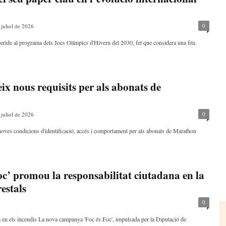
0
 juliol de 2026
eeride al programa dels Jocs Olímpics d'Hivern del 2030, fet que considera una fita
ix nous requisits per als abonats de
0
 juliol de 2026
oves condicions d'identificació, accés i comportament per als abonats de Marathon
c’ promou la responsabilitat ciutadana en la
estals
0
na en els incendis La nova campanya 'Foc és Foc', impulsada per la Diputació de