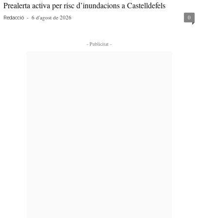
Prealerta activa per risc d’inundacions a Castelldefels
-
6 d'agost de 2026
0
Redacció
- Publicitat -