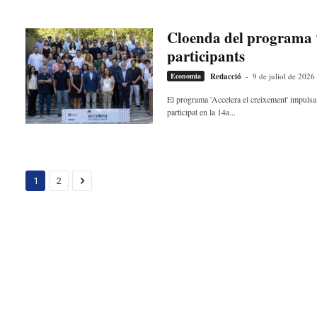
Cloenda del programa ‘
participants
Economia
Redacció
-
9 de juliol de 2026
El programa 'Accelera el creixement' impuls
participat en la 14a...
1
2