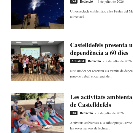
Oci
Redacció
-
9 de juliol de 2026
Un espectacle emblemàtic a les Festes del Mar
aniversari...
Castelldefels presenta 
dependència a 60 dies
Actualitat
Redacció
-
9 de juliol de 2026
Nou model per accelerar els tràmits de depend
grup de treball encarregat de...
Les activitats ambiental
de Castelldefels
Oci
Redacció
-
9 de juliol de 2026
Activitats ambientals a la Biblioplatja Carm
les seves serveis de lectura...