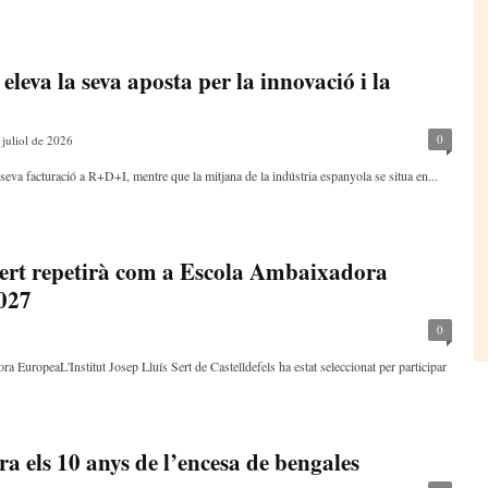
eleva la seva aposta per la innovació i la
0
 juliol de 2026
 seva facturació a R+D+I, mentre que la mitjana de la indústria espanyola se situa en...
 Sert repetirà com a Escola Ambaixadora
2027
0
a EuropeaL'Institut Josep Lluís Sert de Castelldefels ha estat seleccionat per participar
 els 10 anys de l’encesa de bengales