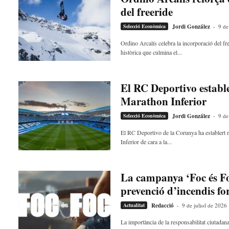
l
del freeride
l
Selecció Econòmica
Jordi González
-
9 de
d
e
Ordino Arcalís celebra la incorporació del fr
f
històrica que culmina el...
e
l
s
El RC Deportivo estable
a
Marathon Inferior
v
u
Selecció Econòmica
Jordi González
-
9 de
i
El RC Deportivo de la Corunya ha establert n
Inferior de cara a la...
La campanya ‘Foc és Fo
prevenció d’incendis for
Actualitat
Redacció
-
9 de juliol de 2026
La importància de la responsabilitat ciutada