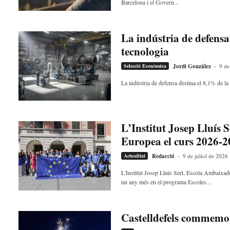
Barcelona i el Govern...
La indústria de defensa 
tecnologia
Selecció Econòmica
Jordi González
-
9 de
La indústria de defensa destina el 8,1% de la
L’Institut Josep Lluís
Europea el curs 2026-
Actualitat
Redacció
-
9 de juliol de 2026
L'Institut Josep Lluís Sert, Escola Ambaixador
un any més en el programa Escoles...
Castelldefels commemora