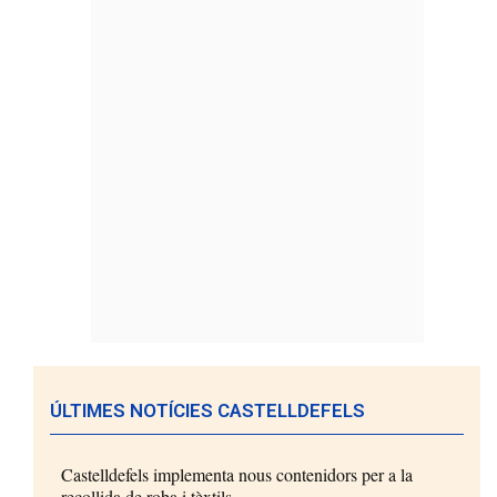
ÚLTIMES NOTÍCIES CASTELLDEFELS
Castelldefels implementa nous contenidors per a la
recollida de roba i tèxtils