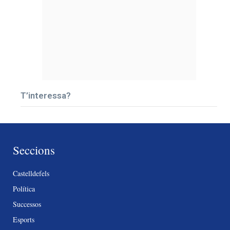
T’interessa?
Seccions
Castelldefels
Política
Successos
Esports