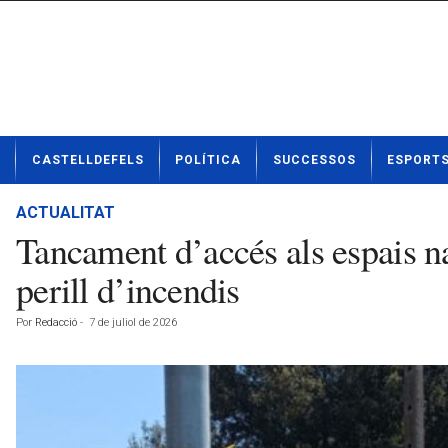
N
CASTELLDEFELS
POLÍTICA
SUCCESSOS
ESPORT
o
t
í
ACTUALITAT
c
Tancament d’accés als espais na
i
e
perill d’incendis
s
d
Por
Redacció
-
7 de juliol de 2026
e
C
a
s
t
e