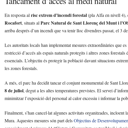
Tancament d’accés al medi natural
risc extrem d’incendi forestal
En resposta al
(pla Alfa en nivell 4),
Rocafort
Parc Natural de Sant Llorenç del Munt i l’O
, situats al
arriba després d’un incendi que va tenir lloc divendres passat, el 3 de
Les autoritats locals han implementat mesures extraordinàries que es
restricció d’accés als espais naturals protegits i altres zones forestals
essencials. L’objectiu és protegir la població davant situacions extreme
les zones forestals.
A més, el parc ha decidit tancar el conjunt monumental de Sant Llore
8 de juliol
, degut a les altes temperatures previstes. El servei d’inf
minimitzar l’exposició del personal al calor excessiu i informar la pobl
Finalment, s’han cancel·lat algunes activitats organitzades, incloent la
Mura. Aquestes mesures són part dels
Objectius de Desenvolupamen