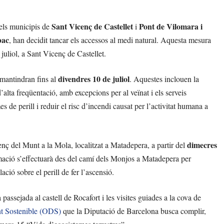
Sant Vicenç de Castellet
Pont de Vilomara i
 els municipis de
i
bac
, han decidit tancar els accessos al medi natural. Aquesta mesura
 juliol, a Sant Vicenç de Castellet.
divendres 10 de juliol
 mantindran fins al
. Aquestes inclouen la
 d’alta freqüentació, amb excepcions per al veïnat i els serveis
s de perill i reduir el risc d’incendi causat per l’activitat humana a
dimecres
nç del Munt a la Mola, localitzat a Matadepera, a partir del
ormació s’effectuarà des del camí dels Monjos a Matadepera per
ació sobre el perill de fer l’ascensió.
 passejada al castell de Rocafort i les visites guiades a la cova de
t Sostenible (ODS)
que la Diputació de Barcelona busca complir,