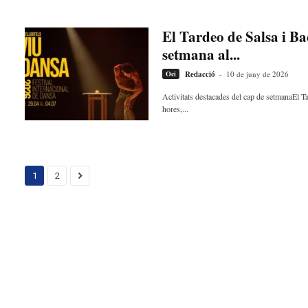
El Tardeo de Salsa i Ba
setmana al...
Oci
Redacció
-
10 de juny de 2026
Activitats destacades del cap de setmanaEl Ta
hores,...
1
2