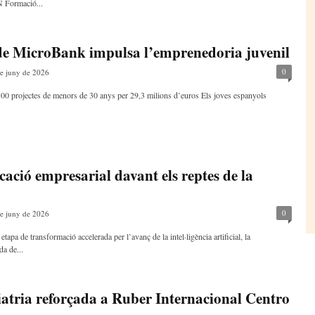
N Formació...
e de MicroBank impulsa l’emprenedoria juvenil
0
e juny de 2026
00 projectes de menors de 30 anys per 29,3 milions d’euros Els joves espanyols
ació empresarial davant els reptes de la
0
e juny de 2026
apa de transformació accelerada per l’avanç de la intel·ligència artificial, la
da de...
iatria reforçada a Ruber Internacional Centro