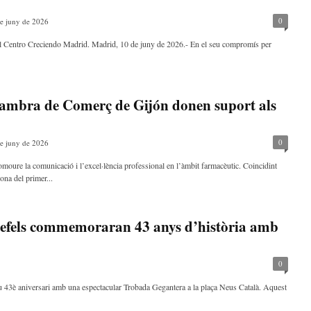
0
e juny de 2026
del Centro Creciendo Madrid. Madrid, 10 de juny de 2026.- En el seu compromís per
ambra de Comerç de Gijón donen suport als
0
e juny de 2026
moure la comunicació i l’excel·lència professional en l’àmbit farmacèutic. Coincidint
ona del primer...
defels commemoraran 43 anys d’història amb
0
eu 43è aniversari amb una espectacular Trobada Gegantera a la plaça Neus Català. Aquest