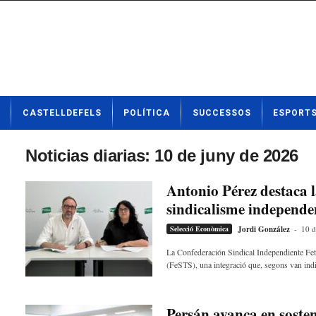
N
CASTELLDEFELS
POLÍTICA
SUCCESSOS
ESPORT
o
t
í
Noticias diarias: 10 de juny de 2026
c
i
Antonio Pérez destaca 
e
sindicalisme independe
s
d
Selecció Econòmica
Jordi González
-
10 d
e
C
La Confederación Sindical Independiente Feti
(FeSTS), una integració que, segons van indic
a
s
t
e
Persán avança en sosten