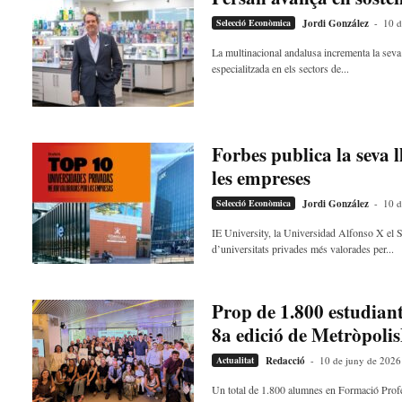
l
Selecció Econòmica
Jordi González
-
10 d
l
d
La multinacional andalusa incrementa la seva 
e
especialitzada en els sectors de...
f
e
l
s
Forbes publica la seva l
a
les empreses
v
u
Selecció Econòmica
Jordi González
-
10 d
i
IE University, la Universidad Alfonso X el Sa
d’universitats privades més valorades per...
Prop de 1.800 estudiant
8a edició de Metròpol
Actualitat
Redacció
-
10 de juny de 2026
Un total de 1.800 alumnes en Formació Prof