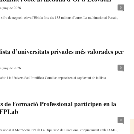
0
e juny de 2026
xifra de negoci i eleva l'Ebitda fins als 135 milions d'euros La multinacional Persán,
lista d’universitats privades més valorades per
0
e juny de 2026
bio i la Universidad Pontificia Comillas repeteixen al capdavant de la llista
s de Formació Professional participen en la
isFPLab
0
essional al MetròpolisFPLab La Diputació de Barcelona, conjuntament amb l'AMB,