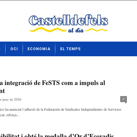
S
OCI
ECONOMIA
EL TEMPS
la integració de FeSTS com a impuls al
nt
0
e juny de 2026
co ha anunciat l’adhesió de la Federación de Sindicatos Independientes de Servicios
ar, reforça...
ibilitat i obté la medalla d’Or d’Ecovadis