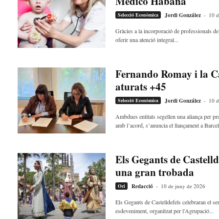
Médico Habana
Selecció Econòmica
Jordi González
-
10 d
Gràcies a la incorporació de professionals 
oferir una atenció integral...
Fernando Romay i la C
aturats +45
Selecció Econòmica
Jordi González
-
10 d
Ambdues entitats segellen una aliança per pro
amb l’acord, s’anuncia el llançament a Barcel
Els Gegants de Castell
una gran trobada
Oci
Redacció
-
10 de juny de 2026
Els Gegants de Castelldefels celebraran el s
esdeveniment, organitzat per l'Agrupació...