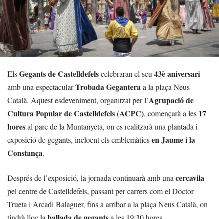
Gegants de Castelldefels
43è aniversari
Els
celebraran el seu
Trobada Gegantera
amb una espectacular
a la plaça Neus
Agrupació de
Català. Aquest esdeveniment, organitzat per l’
Cultura Popular de Castelldefels (ACPC)
17
, començarà a les
hores
al parc de la Muntanyeta, on es realitzarà una plantada i
en Jaume i la
exposició de gegants, incloent els emblemàtics
Constança
.
cercavila
Després de l’exposició, la jornada continuarà amb una
pel centre de Castelldefels, passant per carrers com el Doctor
Trueta i Arcadi Balaguer, fins a arribar a la plaça Neus Català, on
ballada de gegants
tindrà lloc la
a les 19:30 hores.