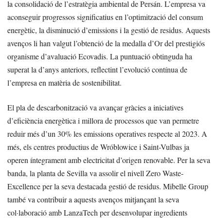
la consolidació de l’estratègia ambiental de Persán. L’empresa va
aconseguir progressos significatius en l’optimització del consum
energètic, la disminució d’emissions i la gestió de residus. Aquests
avenços li han valgut l’obtenció de la medalla d’Or del prestigiós
organisme d’avaluació Ecovadis. La puntuació obtinguda ha
superat la d’anys anteriors, reflectint l’evolució contínua de
l’empresa en matèria de sostenibilitat.
El pla de descarbonització va avançar gràcies a iniciatives
d’eficiència energètica i millora de processos que van permetre
reduir més d’un 30% les emissions operatives respecte al 2023. A
més, els centres productius de Wróblowice i Saint-Vulbas ja
operen íntegrament amb electricitat d’origen renovable. Per la seva
banda, la planta de Sevilla va assolir el nivell Zero Waste-
Excellence per la seva destacada gestió de residus. Mibelle Group
també va contribuir a aquests avenços mitjançant la seva
col·laboració amb LanzaTech per desenvolupar ingredients