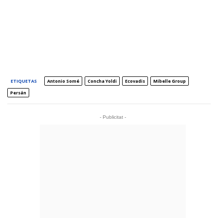
ETIQUETAS
Antonio Somé
Concha Yoldi
Ecovadis
Mibelle Group
Persán
- Publicitat -