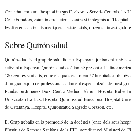
Concebut com un “hospital integral”, els seus Serveis Centrals, les U
Col·laboradors, estan interrelacionats entre si i integrats a l’Hospita
les diferents activitats mèdiques, assistencials, docents i investigadore
Sobre Quirónsalud
Quirónsalud és el grup de salut líder a Espanya i, juntament amb la
activitat a Espanya, Quirónsalud està també present a Llatinoamèri
180 centres sanitaris, entre els quals es troben 57 hospitals amb més 
d’un gran equip de professionals altament especialitzat i de prestigi i
Fundación Jiménez Díaz, Centro Médico Teknon, Hospital Ruber Inte
Universitari La Luz, Hospital Quirónsalud Barcelona, Hospital Unive
de Catalunya, Hospital Quirónsalud Sagrado Corazón, etc.
El Grup treballa en la promoció de la docència (onze dels seus hospit
l’Institut de Recerca Sanitària de la FJD, acreditat pel Ministeri de Ci