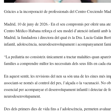
Gràcies a la incorporació de professionals del Centro Creciendo Mad
Madrid, 10 de juny de 2026.- En el seu compromís per oferir una atenc
Centro Médico Habana reforça el seu model d’atenció infantil amb l
Madrid, la fundadora i directora del qual és la Dra. Lucía Galán Bertr
infantil, adolescència, neurodesenvolupament i acompanyament famili
“La pediatria no consisteix únicament a tractar malalties quan aparei
famílies a comprendre millor les necessitats dels seus fills en cada et
En aquest sentit, les revisions del nen sa són una de les eines més im
associant-se només al control del pes, l’alçada o la vacunació. No ob
essencial per acompanyar el desenvolupament infantil i detectar de fo
neurodesenvolupament.
Des dels primers dies de vida fins a l’adolescència, permeten avaluar