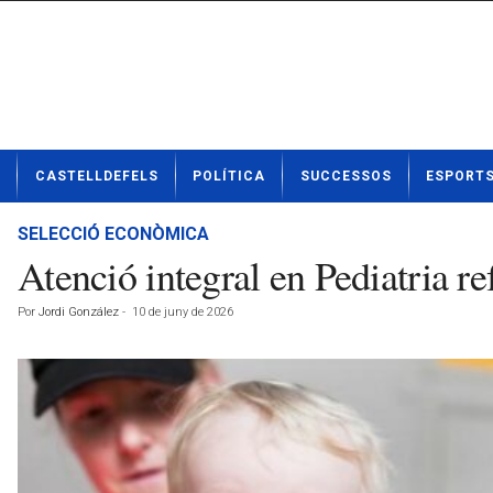
N
CASTELLDEFELS
POLÍTICA
SUCCESSOS
ESPORT
o
t
í
SELECCIÓ ECONÒMICA
c
Atenció integral en Pediatria 
i
e
Por
Jordi González
-
10 de juny de 2026
s
d
e
C
a
s
t
e