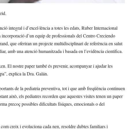
rid.
ió integral i d’excel·lència a totes les edats, Ruber Internacional
a incorporació d’un equip de professionals del Centro Creciendo
and, que oferiran un projecte multidisciplinari de referència en salut
ar, amb una atenció humanitzada i basada en l’evidència científica.
xen. El nostre paper també és prevenir, acompanyar i ajudar les
apa”, explica la Dra. Galán.
portants de la pediatria preventiva, tot i que amb freqüència continuen
stant això, els pediatres recorden que aquestes visites tenen un paper
rma precoç possibles dificultats físiques, emocionals o del
 com creix i evoluciona cada nen, resoldre dubtes familiars i