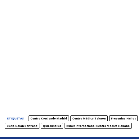
ETIQUETAS
Centro Creciendo Madrid
Centro Médico Teknon
Fresenius-Helios
Lucía Galán Bertrand
Quirónsalud
Ruber Internacional Centro Médico Habana