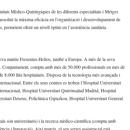
nitats Mèdico-Quirúrgiques de les diferents especialitats i Metges
l, assolint la màxima eficàcia en l’organització i desenvolupament de
s, permetent oferir un nivell òptim en l’assistència sanitària.
 seva matriu Fresenius-Helios, també a Europa. A més de la seva
ca. Conjuntament, compta amb més de 50.000 professionals en més de
de 8.000 llits hospitalaris. Disposa de la tecnologia més avançada i
nternacional. Entre els seus centres es troben l’Hospital Universitari
rnacional, Hospital Universitari Quirónsalud Madrid, Hospital
rsitari Dexeus, Policlínica Gipuzkoa, Hospital Universitari General
als són universitaris) i la recerca mèdico-científica (compta amb
ència i Innovació). Així mateix, el seu servei assistencial està