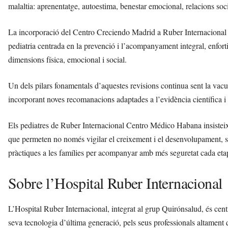
malaltia: aprenentatge, autoestima, benestar emocional, relacions socials
La incorporació del Centro Creciendo Madrid a Ruber Internacional
pediatria centrada en la prevenció i l’acompanyament integral, enforti
dimensions física, emocional i social.
Un dels pilars fonamentals d’aquestes revisions continua sent la vacun
incorporant noves recomanacions adaptades a l’evidència científica i 
Els pediatres de Ruber Internacional Centro Médico Habana insisteixe
que permeten no només vigilar el creixement i el desenvolupament, si
pràctiques a les famílies per acompanyar amb més seguretat cada etap
Sobre l’Hospital Ruber Internacional
L’Hospital Ruber Internacional, integrat al grup Quirónsalud, és centre
seva tecnologia d’última generació, pels seus professionals altament 