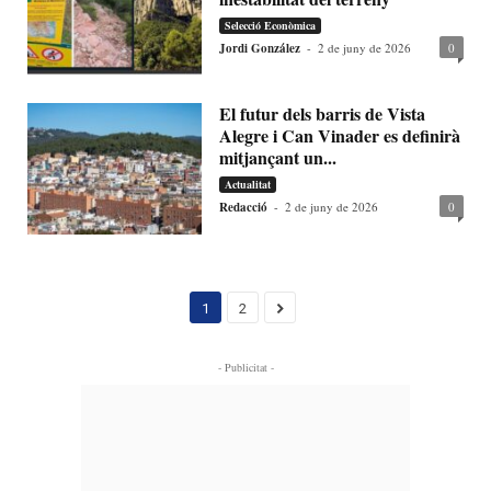
Selecció Econòmica
Jordi González
-
2 de juny de 2026
0
El futur dels barris de Vista
Alegre i Can Vinader es definirà
mitjançant un...
Actualitat
Redacció
-
2 de juny de 2026
0
1
2
- Publicitat -