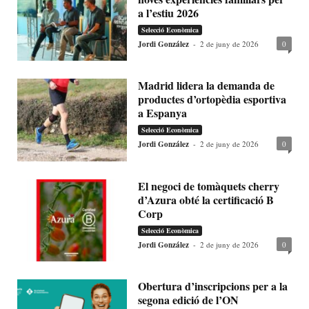
a l’estiu 2026
Selecció Econòmica
Jordi González
-
2 de juny de 2026
0
Madrid lidera la demanda de
productes d’ortopèdia esportiva
a Espanya
Selecció Econòmica
Jordi González
-
2 de juny de 2026
0
El negoci de tomàquets cherry
d’Azura obté la certificació B
Corp
Selecció Econòmica
Jordi González
-
2 de juny de 2026
0
Obertura d’inscripcions per a la
segona edició de l’ON