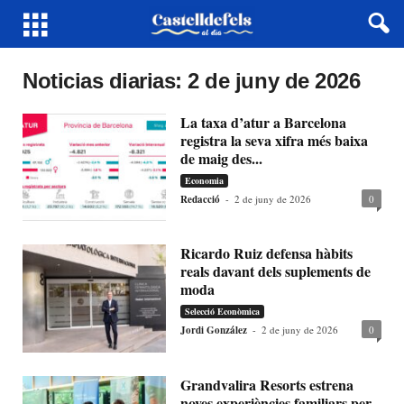
Noticias diarias: 2 de juny de 2026
La taxa d’atur a Barcelona
registra la seva xifra més baixa
de maig des...
Economia
Redacció
-
2 de juny de 2026
0
Ricardo Ruiz defensa hàbits
reals davant dels suplements de
moda
Selecció Econòmica
Jordi González
-
2 de juny de 2026
0
Grandvalira Resorts estrena
noves experiències familiars per