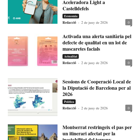
Aceleradora Light a
Castelldefels
Economia
Redacció
-
2 de juny de 2026
0
Activada una alerta sanitària pel
defecte de qualitat en un lot de
mascaretes facials
Actualitat
Redacció
-
2 de juny de 2026
0
Sessions de Cooperació Local de
la Diputació de Barcelona per al
2026
Política
Redacció
-
2 de juny de 2026
0
Montserrat restringeix el pas per
un itinerari afectat per la
inestabilitat del terreny