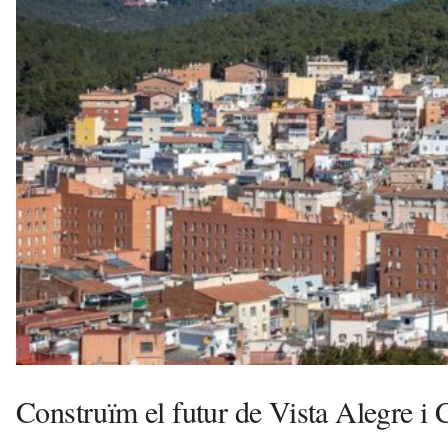
l
l
d
e
f
e
l
s
a
v
u
i
Construïm el futur de Vista Alegre i