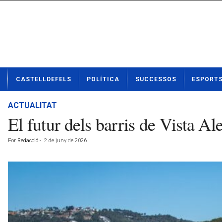
N
CASTELLDEFELS
POLÍTICA
SUCCESSOS
ESPORT
o
t
í
ACTUALITAT
c
El futur dels barris de Vista Al
i
e
Por
Redacció
-
2 de juny de 2026
s
d
e
C
a
s
t
e