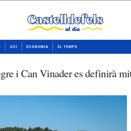
S
OCI
ECONOMIA
EL TEMPS
egre i Can Vinader es definirà mi