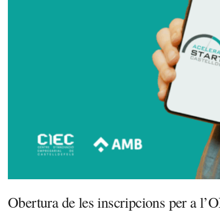
l
l
d
e
f
e
l
s
a
v
u
i
Obertura de les inscripcions per a l’