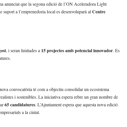
s ha anunciat que la segona edició de l’ON Aceleradora Light
Centre
de suport a l’emprenedoria local es desenvoluparà al
gost
15 projectes amb potencial innovador
, i seran limitades a
. Es
atures.
a nova convocatòria té com a objectiu consolidar un ecosistema
alistes i sostenibles. La iniciativa espera rebre un gran nombre de
65 candidatures
tar
. L’Ajuntament espera que aquesta nova edició
empresarials a la ciutat.