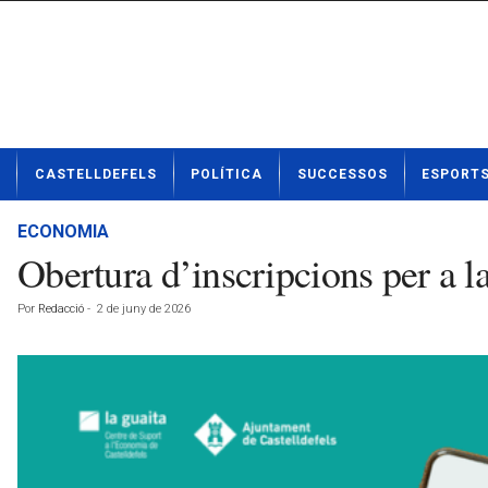
N
CASTELLDEFELS
POLÍTICA
SUCCESSOS
ESPORT
o
t
í
ECONOMIA
c
Obertura d’inscripcions per a l
i
e
Por
Redacció
-
2 de juny de 2026
s
d
e
C
a
s
t
e