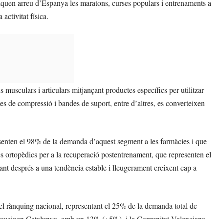
iquen arreu d’Espanya les maratons, curses populars i entrenaments a
activitat física.
 musculars i articulars mitjançant productes específics per utilitzar
tges de compressió i bandes de suport, entre d’altres, es converteixen
esenten el 98% de la demanda d’aquest segment a les farmàcies i que
s ortopèdics per a la recuperació postentrenament, que representen el
ant després a una tendència estable i lleugerament creixent cap a
 el rànquing nacional, representant el 25% de la demanda total de
segueixen Catalunya, amb un 13% (+5%), i la Comunitat Valenciana,