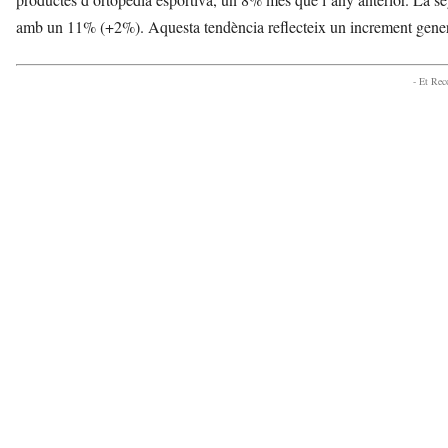
amb un 11% (+2%). Aquesta tendència reflecteix un increment generali
- Et Re