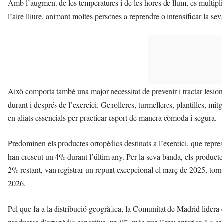
Amb l’augment de les temperatures i de les hores de llum, es multipl
l’aire lliure, animant moltes persones a reprendre o intensificar la seva 
Això comporta també una major necessitat de prevenir i tractar lesions
durant i després de l’exercici. Genolleres, turmelleres, plantilles, mi
en aliats essencials per practicar esport de manera còmoda i segura.
Predominen els productes ortopèdics destinats a l’exercici, que repr
han crescut un 4% durant l’últim any. Per la seva banda, els producte
2% restant, van registrar un repunt excepcional el març de 2025, torn
2026.
Pel que fa a la distribució geogràfica, la Comunitat de Madrid lidera
productes d’ortopèdia esportiva, un 8% més que l’any anterior. La 