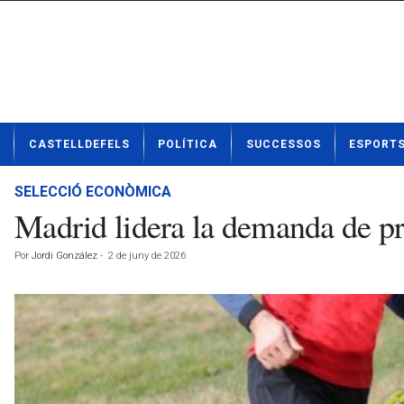
N
CASTELLDEFELS
POLÍTICA
SUCCESSOS
ESPORT
o
t
í
SELECCIÓ ECONÒMICA
c
Madrid lidera la demanda de pr
i
e
Por
Jordi González
-
2 de juny de 2026
s
d
e
C
a
s
t
e