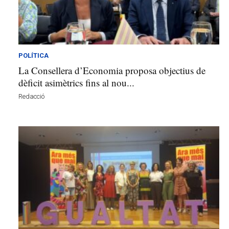
l
l
d
e
f
POLÍTICA
e
La Consellera d’Economia proposa objectius de
l
dèficit asimètrics fins al nou...
s
a
Redacció
v
u
i