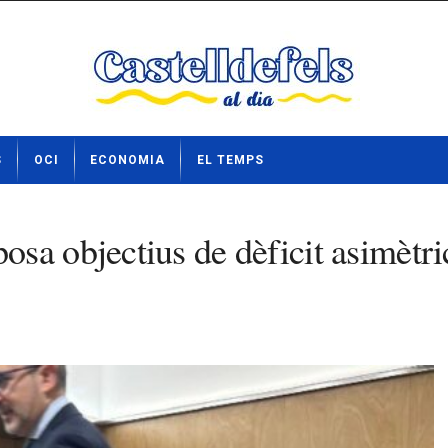
S
OCI
ECONOMIA
EL TEMPS
sa objectius de dèficit asimètri