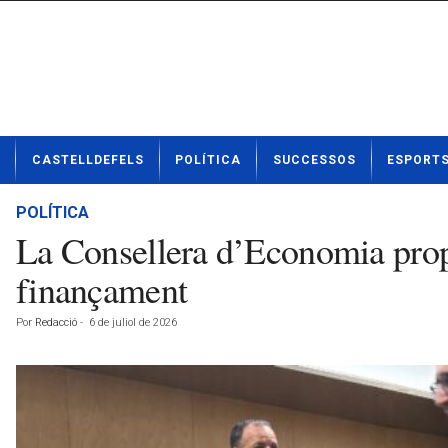
N
CASTELLDEFELS
POLÍTICA
SUCCESSOS
ESPORT
o
t
í
POLÍTICA
c
La Consellera d’Economia propo
i
e
finançament
s
d
Por
Redacció
-
6 de juliol de 2026
e
C
a
s
t
e