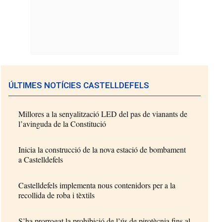
ÚLTIMES NOTÍCIES CASTELLDEFELS
Millores a la senyalització LED del pas de vianants de
l’avinguda de la Constitució
Inicia la construcció de la nova estació de bombament
a Castelldefels
Castelldefels implementa nous contenidors per a la
recollida de roba i tèxtils
S’ha prorrogat la prohibició de l’ús de pirotècnia fins al