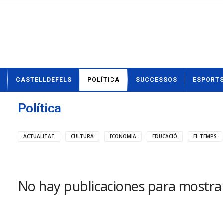
N
CASTELLDEFELS
POLÍTICA
SUCCESSOS
ESPORT
o
t
í
Política
c
i
e
ACTUALITAT
CULTURA
ECONOMIA
EDUCACIÓ
EL TEMPS
s
d
e
C
No hay publicaciones para mostra
a
s
t
e