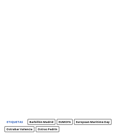
ETIQUETAS
Barbillón Madrid
EUMOFA
European Maritime Day
Ostrabar Valencia
Ostras Pedrín