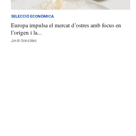
l
l
d
SELECCIÓ ECONÒMICA
e
Europa impulsa el mercat d’ostres amb focus en
f
l’origen i la...
e
Jordi González
l
s
a
v
u
i