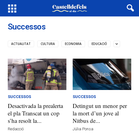
Successos
ACTUALITAT
CULTURA
ECONOMIA
EDUCACIÓ
SUCCESSOS
SUCCESSOS
Desactivada la prealerta
Detingut un menor per
el pla Transcat un cop
la mort d’un jove al
s’ha resolt la...
Nitbus de...
Redacció
Júlia Ponsa