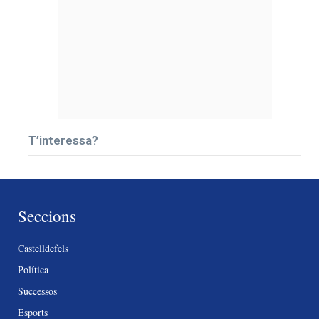
T’interessa?
Seccions
Castelldefels
Política
Successos
Esports