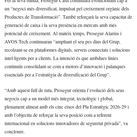
Per la seva banda, Prosegur Cash continuarà evolucionant cap a
un “negoci més diversificat, impulsat pel creixement orgànic dels
Productes de Transformació”. També reforçarà la seva capacitat de
generació de caixa i la seva presència en mercats amb més
potencial de creixement. Al mateix temps, Prosegur Alarms i
AVOS Tech continuaran “ampliant el seu pes dins del Grup,
recolzant-se en plataformes digitals, serveis connectats i solucions
intel·ligents per a clients. La intenció és que ambdues línies
continuïn consolidant-se com a motors d’innovació i palanques
essencials per a l’estratègia de diversificació del Grup”.
“Amb aquest full de ruta, Prosegur orienta l’evolució dels seus
negocis cap a un model més integrat, tecnològic i global,
plenament alineat amb els cinc eixos del Pla Estratègic 2026-29 i
amb l’objectiu de reforçar la seva posició com a referent
internacional en solucions innovadores de seguretat privada”, va
concloure.