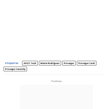
ETIQUETAS
AVOS Tech
Maite Rodríguez
Prosegur
Prosegur Cash
Prosegur Security
- Publicitat -