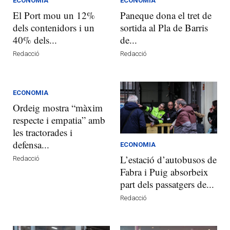
ECONOMIA
ECONOMIA
El Port mou un 12%
Paneque dona el tret de
dels contenidors i un
sortida al Pla de Barris
40% dels...
de...
Redacció
Redacció
ECONOMIA
Ordeig mostra “màxim
respecte i empatia” amb
les tractorades i
defensa...
ECONOMIA
L’estació d’autobusos de
Redacció
Fabra i Puig absorbeix
part dels passatgers de...
Redacció