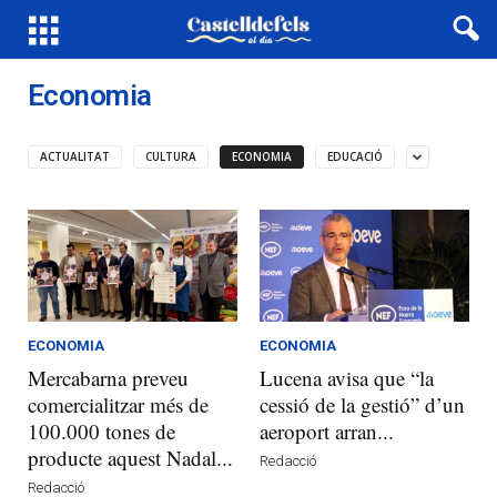
Economia
ACTUALITAT
CULTURA
ECONOMIA
EDUCACIÓ
ECONOMIA
ECONOMIA
Mercabarna preveu
Lucena avisa que “la
comercialitzar més de
cessió de la gestió” d’un
100.000 tones de
aeroport arran...
producte aquest Nadal...
Redacció
Redacció