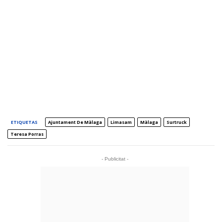
ETIQUETAS
Ajuntament De Màlaga
Limasam
Màlaga
Surtruck
Teresa Porras
- Publicitat -