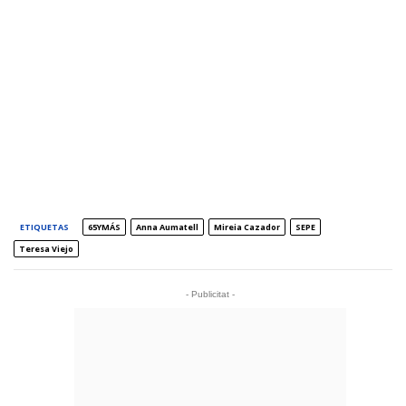
ETIQUETAS
65YMÁS
Anna Aumatell
Mireia Cazador
SEPE
Teresa Viejo
- Publicitat -