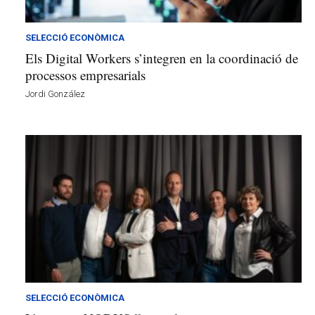
l
l
d
SELECCIÓ ECONÒMICA
e
Els Digital Workers s’integren en la coordinació de
f
processos empresarials
e
Jordi González
l
s
a
v
u
i
SELECCIÓ ECONÒMICA