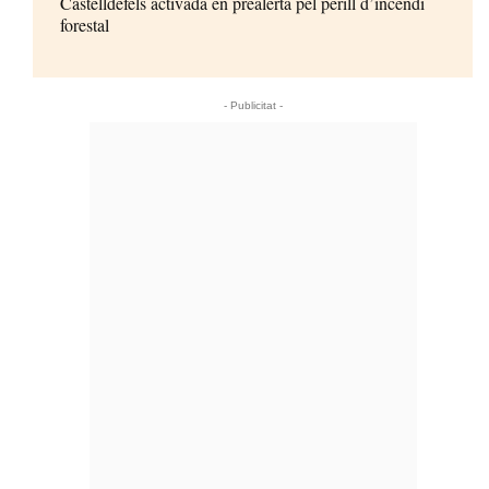
Castelldefels activada en prealerta pel perill d’incendi
forestal
- Publicitat -