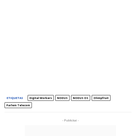
ETIQUETAS
Digital Workers
NODUS
NODUS OS
Olimpfruit
Parlem Telecom
- Publicitat -