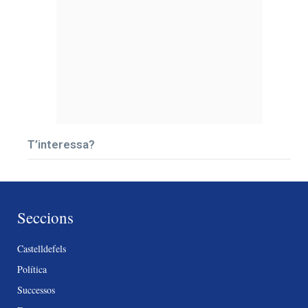
T’interessa?
Seccions
Castelldefels
Política
Successos