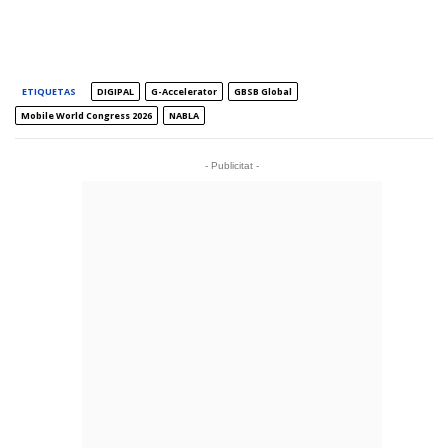
ETIQUETAS
DIGIPAL
G-Accelerator
GBSB Global
Mobile World Congress 2026
NABLA
- Publicitat -