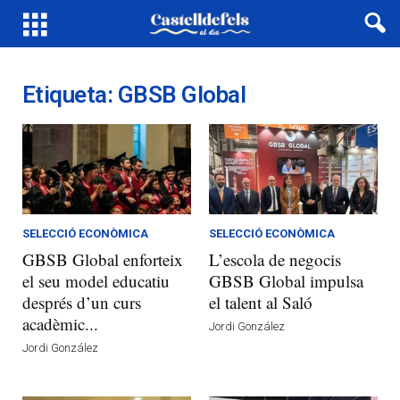
Etiqueta: GBSB Global
SELECCIÓ ECONÒMICA
SELECCIÓ ECONÒMICA
GBSB Global enforteix
L’escola de negocis
el seu model educatiu
GBSB Global impulsa
després d’un curs
el talent al Saló
acadèmic...
Jordi González
Jordi González