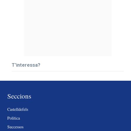
T’interessa?
Seccions
Castelldefels
Política
Successos