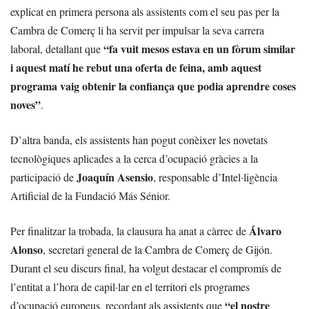
explicat en primera persona als assistents com el seu pas per la
Cambra de Comerç li ha servit per impulsar la seva carrera
“fa vuit mesos estava en un fòrum similar
laboral, detallant que
i aquest matí he rebut una oferta de feina, amb aquest
programa vaig obtenir la confiança que podia aprendre coses
noves”
.
D’altra banda, els assistents han pogut conèixer les novetats
tecnològiques aplicades a la cerca d’ocupació gràcies a la
Joaquín Asensio
participació de
, responsable d’Intel·ligència
Artificial de la Fundació Más Sénior.
Álvaro
Per finalitzar la trobada, la clausura ha anat a càrrec de
Alonso
, secretari general de la Cambra de Comerç de Gijón.
Durant el seu discurs final, ha volgut destacar el compromís de
l’entitat a l’hora de capil·lar en el territori els programes
“el nostre
d’ocupació europeus, recordant als assistents que