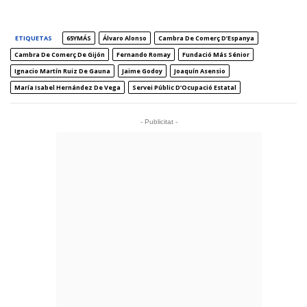
ETIQUETAS
65YMÁS
Álvaro Alonso
Cambra De Comerç D’Espanya
Cambra De Comerç De Gijón
Fernando Romay
Fundació Más Sénior
Ignacio Martín Ruiz De Gauna
Jaime Godoy
Joaquín Asensio
María Isabel Hernández De Vega
Servei Públic D’Ocupació Estatal
- Publicitat -