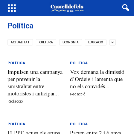
Política
ACTUALITAT
CULTURA
ECONOMIA
EDUCACIÓ
POLÍTICA
POLÍTICA
Impulsen una campanya
Vox demana la dimissió
per prevenir la
d’Ordeig i lamenta que
sinistralitat entre
no els convidés...
motoristes i anticipar...
Redacció
Redacció
POLÍTICA
POLÍTICA
El PPC acusa els grups
Pacten entre 2 i 6 anys