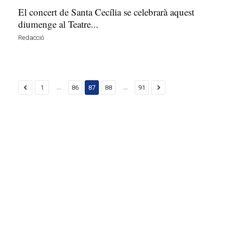
El concert de Santa Cecília se celebrarà aquest
diumenge al Teatre...
Redacció
...
...
1
86
87
88
91