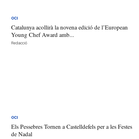
l
l
d
OCI
e
Catalunya acollirà la novena edició de l’European
f
Young Chef Award amb...
e
l
Redacció
s
a
v
u
i
OCI
Els Pessebres Tornen a Castelldefels per a les Festes
de Nadal