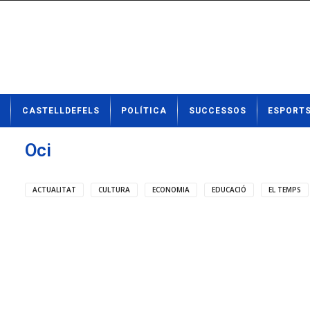
N
CASTELLDEFELS
POLÍTICA
SUCCESSOS
ESPORT
o
t
í
Oci
c
i
e
ACTUALITAT
CULTURA
ECONOMIA
EDUCACIÓ
EL TEMPS
s
d
e
C
a
s
t
e