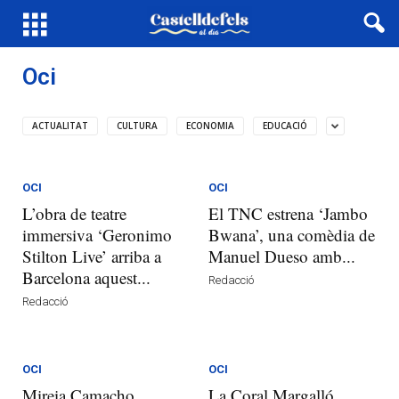
Oci
ACTUALITAT
CULTURA
ECONOMIA
EDUCACIÓ
OCI
OCI
L’obra de teatre
El TNC estrena ‘Jambo
immersiva ‘Geronimo
Bwana’, una comèdia de
Stilton Live’ arriba a
Manuel Dueso amb...
Barcelona aquest...
Redacció
Redacció
OCI
OCI
Mireia Camacho
La Coral Margalló