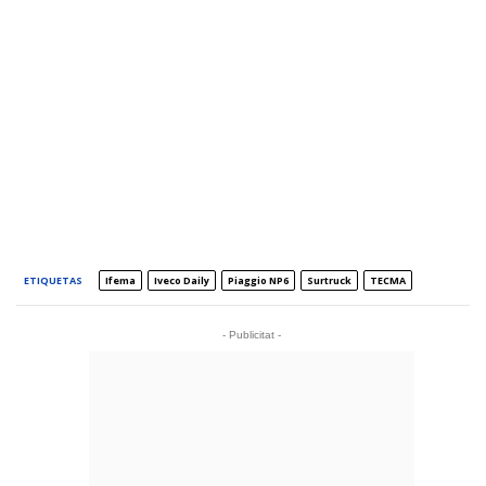
ETIQUETAS
Ifema
Iveco Daily
Piaggio NP6
Surtruck
TECMA
- Publicitat -