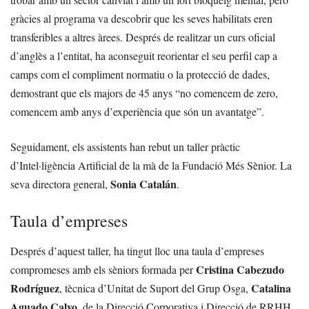
gràcies al programa va descobrir que les seves habilitats eren
transferibles a altres àrees. Després de realitzar un curs oficial
d’anglès a l’entitat, ha aconseguit reorientar el seu perfil cap a
camps com el compliment normatiu o la protecció de dades,
demostrant que els majors de 45 anys “no comencem de zero,
comencem amb anys d’experiència que són un avantatge”.
Seguidament, els assistents han rebut un taller pràctic
d’Intel·ligència Artificial de la mà de la Fundació Més Sènior. La
Sonia Catalán
seva directora general,
.
Taula d’empreses
Després d’aquest taller, ha tingut lloc una taula d’empreses
Cristina Cabezudo
compromeses amb els sèniors formada per
Rodríguez
Catalina
, tècnica d’Unitat de Suport del Grup Osga,
Aguado Calvo
, de la Direcció Corporativa i Direcció de RRHH