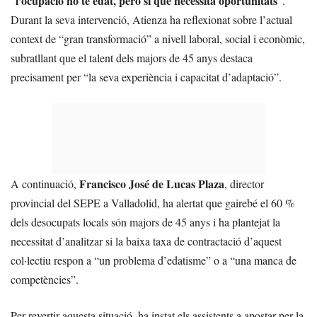
l’ocupació no té edat, però sí que necessita oportunitats
“
“.
Durant la seva intervenció, Atienza ha reflexionat sobre l’actual
context de “gran transformació” a nivell laboral, social i econòmic,
subratllant que el talent dels majors de 45 anys destaca
precisament per “la seva experiència i capacitat d’adaptació”.
Francisco José de Lucas Plaza
A continuació,
, director
provincial del SEPE a Valladolid, ha alertat que gairebé el 60 %
dels desocupats locals són majors de 45 anys i ha plantejat la
necessitat d’analitzar si la baixa taxa de contractació d’aquest
col·lectiu respon a “un problema d’edatisme” o a “una manca de
competències”.
Per revertir aquesta situació, ha instat els assistents a apostar per la