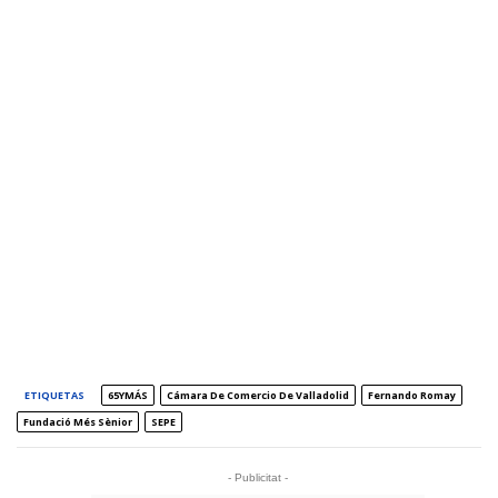
ETIQUETAS
65YMÁS
Cámara De Comercio De Valladolid
Fernando Romay
Fundació Més Sènior
SEPE
- Publicitat -