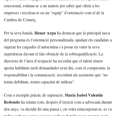
emocional, estimar-se a un mateix per saber què oferir a les
empreses i recolzar-se en un “equip” d’orientació com el de la
Cambra de Comerç.
Henar Arpa
Per la seva banda,
ha destacat que la principal tasca
del programa és l’orientació personalitzada, ajudant els candidats a
superar les caigudes d’autoestima i a posar en valor la seva
experiència davant el fals obstacle de la sobrequalificació. La
directora de l’àrea d’ocupació ha recordat que el talent sènior
aporta habilitats molt demandades avui dia, com el compromís, la
responsabilitat i la comunicació, recordant als assistents que “no
tenim debilitats, tenim capacitat de millora”.
María Isabel Valentín
Com a exemple pràctic de superació,
Redondo
ha relatat com, després d’exercir com a advocada durant
deu anys, va decidir fer una pausa i, en voler reincorporar-se, es va
trobar amb un sector canviat i amb un fort bloqueig mental, però