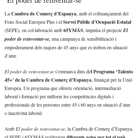
‘El poder de reinventar-se’
Cambra de Comerç d’Espanya
La
, amb el cofinançament del
Servei Públic d’Ocupació Estatal
Fons Social Europeu Plus i el
65YMÁS
(SEPE), en col·laboració amb
, impulsa el projecte
El
poder de reinventar-se,
una campanya de sensibilització i
empoderament dels majors de 45 anys que es troben en situació
d’atur.
l Programa ‘Talento
El poder de reinventar-se
s’emmarca dins de
45+’ de la Cambra de Comerç d’Espanya
, finançat per la Unió
Europea. Un programa que ofereix orientació, intermediació
laboral i formació per millorar les competències digitals i
professionals de les persones entre 45 i 60 anys en situació d’atur
o inactivitat laboral.
Amb
El poder de reinventar-se
, la Cambra de Comerç d’Espanya,
diferents actes per tot el país
el SEPE i 65YMÁS realitzaran