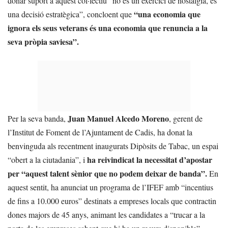
donar suport a aquest col·lectiu “no és un exercici de nostàlgia, és
“una economia que
una decisió estratègica”, concloent que
ignora els seus veterans és una economia que renuncia a la
seva pròpia saviesa”.
Juan Manuel Alcedo Moreno
Per la seva banda,
, gerent de
l’Institut de Foment de l’Ajuntament de Cadis, ha donat la
benvinguda als recentment inaugurats Dipòsits de Tabac, un espai
ha reivindicat la necessitat d’apostar
“obert a la ciutadania”, i
per “aquest talent sènior que no podem deixar de banda”.
En
aquest sentit, ha anunciat un programa de l’IFEF amb “incentius
de fins a 10.000 euros” destinats a empreses locals que contractin
dones majors de 45 anys, animant les candidates a “trucar a la