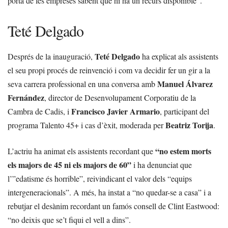
porta de les empreses sabent que hi ha un recurs disponible”.
Teté Delgado
Teté Delgado
Després de la inauguració,
ha explicat als assistents
el seu propi procés de reinvenció i com va decidir fer un gir a la
Manuel Álvarez
seva carrera professional en una conversa amb
Fernández
, director de Desenvolupament Corporatiu de la
Francisco Javier Armario
Cambra de Cadis, i
, participant del
Beatriz Torija
programa Talento 45+ i cas d’èxit, moderada per
.
“no estem morts
L’actriu ha animat els assistents recordant que
els majors de 45 ni els majors de 60”
i ha denunciat que
l’”edatisme és horrible”, reivindicant el valor dels “equips
intergeneracionals”. A més, ha instat a “no quedar-se a casa” i a
rebutjar el desànim recordant un famós consell de Clint Eastwood:
“no deixis que se’t fiqui el vell a dins”.