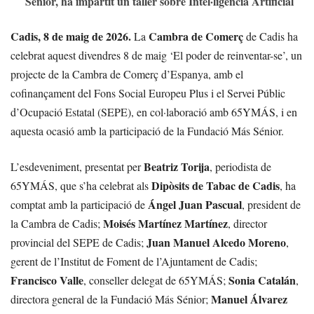
Sénior, ha impartit un taller sobre Intel·ligència Artificial
Cadis, 8 de maig de 2026.
Cambra de Comerç
La
de Cadis ha
celebrat aquest divendres 8 de maig ‘El poder de reinventar-se’, un
projecte de la Cambra de Comerç d’Espanya, amb el
cofinançament del Fons Social Europeu Plus i el Servei Públic
d’Ocupació Estatal (SEPE), en col·laboració amb 65YMÁS, i en
aquesta ocasió amb la participació de la Fundació Más Sénior.
Beatriz Torija
L’esdeveniment, presentat per
, periodista de
Dipòsits de Tabac de Cadis
65YMÁS, que s’ha celebrat als
, ha
Ángel Juan Pascual
comptat amb la participació de
, president de
Moisés Martínez Martínez
la Cambra de Cadis;
, director
Juan Manuel Alcedo Moreno
provincial del SEPE de Cadis;
,
gerent de l’Institut de Foment de l’Ajuntament de Cadis;
Francisco Valle
Sonia Catalán
, conseller delegat de 65YMÁS;
,
Manuel Álvarez
directora general de la Fundació Más Sénior;