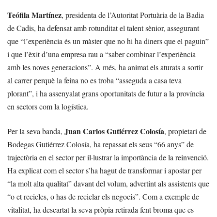
Teófila Martínez
, presidenta de l’Autoritat Portuària de la Badia
de Cadis, ha defensat amb rotunditat el talent sènior, assegurant
que “l’experiència és un màster que no hi ha diners que el paguin”
i que l’èxit d’una empresa rau a “saber combinar l’experiència
amb les noves generacions”. A més, ha animat els aturats a sortir
al carrer perquè la feina no es troba “asseguda a casa teva
plorant”, i ha assenyalat grans oportunitats de futur a la província
en sectors com la logística.
Juan Carlos Gutiérrez Colosía
Per la seva banda,
, propietari de
Bodegas Gutiérrez Colosía, ha repassat els seus “66 anys” de
trajectòria en el sector per il·lustrar la importància de la reinvenció.
Ha explicat com el sector s’ha hagut de transformar i apostar per
“la molt alta qualitat” davant del volum, advertint als assistents que
“o et recicles, o has de reciclar els negocis”. Com a exemple de
vitalitat, ha descartat la seva pròpia retirada fent broma que es