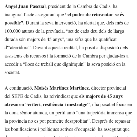
Ángel Juan Pascual
, president de la Cambra de Cadis, ha
“el poder de reinventar-se és
inaugurat l’acte assegurant que
possible”.
Durant la seva intervenció, ha alertat que, dels més de
100.000 aturats de la província, “set de cada deu dels de llarga
durada són majors de 45 anys”, una xifra que ha qualificat
d'”aterridora”. Davant aquesta realitat, ha posat a disposició dels
assistents els recursos i la formació de la Cambra per ajudar-los a
accedir a “llocs de treball que dignifiquin” la seva posició en la
societat.
Moisés Martínez Martínez
A continuació,
, director provincial
els majors de 45 anys
del SEPE de Cadis, ha reivindicat que
atresoren “criteri, resiliència i mestratge”
, i ha posat el focus en
la dona sènior aturada, un perfil amb “una trajectòria immensa que
la província no es pot permetre desaprofitar”. Després de repassar
les bonificacions i polítiques actives d’ocupació, ha assegurat que