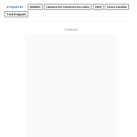
ETIQUETAS
65YMÁS
Cámara De Comercio De Cádiz
SEPE
Sonia Catalán
Teté Delgado
- Publicitat -