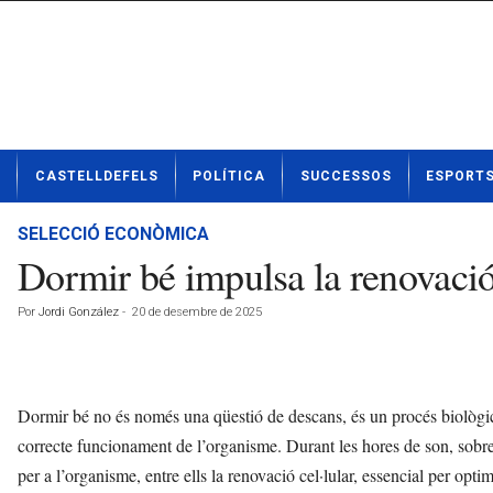
N
CASTELLDEFELS
POLÍTICA
SUCCESSOS
ESPORT
o
t
í
SELECCIÓ ECONÒMICA
c
Dormir bé impulsa la renovació 
i
e
Por
Jordi González
-
20 de desembre de 2025
s
d
e
C
a
Dormir bé no és només una qüestió de descans, és un procés biològic q
s
correcte funcionament de l’organisme. Durant les hores de son, sobr
t
per a l’organisme, entre ells la renovació cel·lular, essencial per opti
e