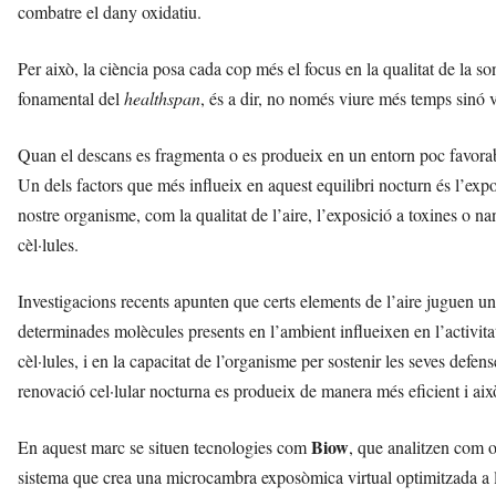
combatre el dany oxidatiu.
l
l
d
Per això, la ciència posa cada cop més el focus en la qualitat de la so
e
fonamental del
healthspan
, és a dir, no només viure més temps sinó v
f
e
l
Quan el descans es fragmenta o es produeix en un entorn poc favora
s
Un dels factors que més influeix en aquest equilibri nocturn és l’e
a
nostre organisme, com la qualitat de l’aire, l’exposició a toxines o na
v
cèl·lules.
u
i
Investigacions recents apunten que certs elements de l’aire juguen un 
determinades molècules presents en l’ambient influeixen en l’activitat
cèl·lules, i en la capacitat de l’organisme per sostenir les seves defen
renovació cel·lular nocturna es produeix de manera més eficient i aix
Biow
En aquest marc se situen tecnologies com
, que analitzen com 
sistema que crea una microcambra exposòmica virtual optimitzada a l’h