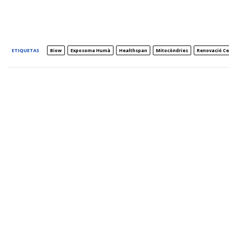
ETIQUETAS
Biow
Exposoma Humà
Healthspan
Mitocòndries
Renovació Cel