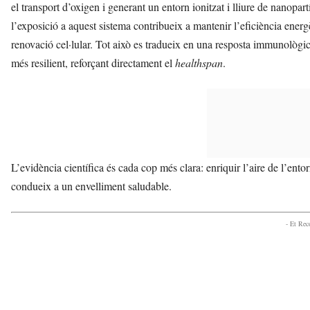
el transport d’oxigen i generant un entorn ionitzat i lliure de nanopar
l’exposició a aquest sistema contribueix a mantenir l’eficiència energèti
renovació cel·lular. Tot això es tradueix en una resposta immunològi
més resilient, reforçant directament el
healthspan
.
L’evidència científica és cada cop més clara: enriquir l’aire de l’en
condueix a un envelliment saludable.
- Et Re