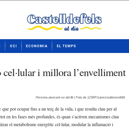
S
OCI
ECONOMIA
EL TEMPS
cel·lular i millora l’envelliment
Persona aixecant-se del llit | Foto de 123RF/zamrznutitonovi666
ue pot ocupar fins a un terç de la vida, i que resulta clau per al
etot en les fases més profundes, és quan s’activen mecanismes clau
mitzar el metabolisme energètic cel·lular, modular la inflamació i