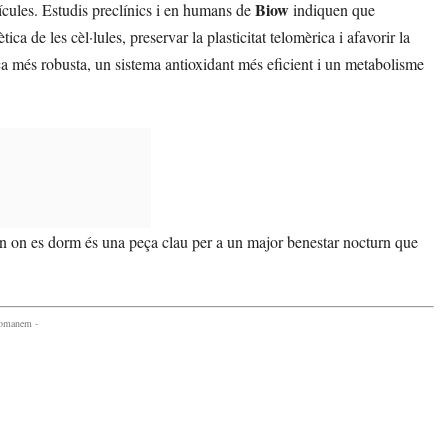
Biow
tícules. Estudis preclínics i en humans de
indiquen que
ca de les cèl·lules, preservar la plasticitat telomèrica i afavorir la
ca més robusta, un sistema antioxidant més eficient i un metabolisme
torn on es dorm és una peça clau per a un major benestar nocturn que
comanem -