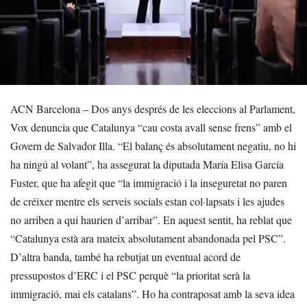
ACN Barcelona – Dos anys després de les eleccions al Parlament,
Vox denuncia que Catalunya “cau costa avall sense frens” amb el
Govern de Salvador Illa. “El balanç és absolutament negatiu, no hi
ha ningú al volant”, ha assegurat la diputada María Elisa García
Fuster, que ha afegit que “la immigració i la inseguretat no paren
de créixer mentre els serveis socials estan col·lapsats i les ajudes
no arriben a qui haurien d’arribar”. En aquest sentit, ha reblat que
“Catalunya està ara mateix absolutament abandonada pel PSC”.
D’altra banda, també ha rebutjat un eventual acord de
pressupostos d’ERC i el PSC perquè “la prioritat serà la
immigració, mai els catalans”. Ho ha contraposat amb la seva idea